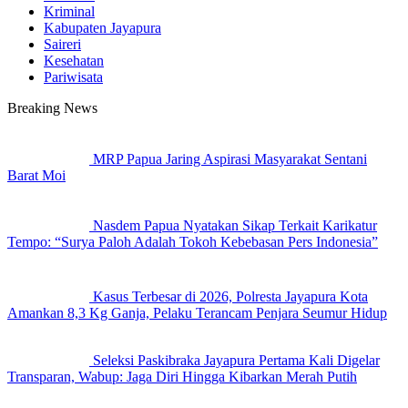
Kriminal
Kabupaten Jayapura
Saireri
Kesehatan
Pariwisata
Breaking News
MRP Papua Jaring Aspirasi Masyarakat Sentani
Barat Moi
Nasdem Papua Nyatakan Sikap Terkait Karikatur
Tempo: “Surya Paloh Adalah Tokoh Kebebasan Pers Indonesia”
Kasus Terbesar di 2026, Polresta Jayapura Kota
Amankan 8,3 Kg Ganja, Pelaku Terancam Penjara Seumur Hidup
Seleksi Paskibraka Jayapura Pertama Kali Digelar
Transparan, Wabup: Jaga Diri Hingga Kibarkan Merah Putih