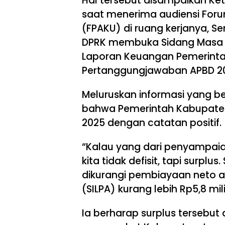
Hal tersebut disampaikan Ke
saat menerima audiensi For
(FPAKU) di ruang kerjanya, Se
DPRK membuka Sidang Masa 
Laporan Keuangan Pemerinta
Pertanggungjawaban APBD 202
Meluruskan informasi yang b
bahwa Pemerintah Kabupate
2025 dengan catatan positif.
“Kalau yang dari penyampaia
kita tidak defisit, tapi surplu
dikurangi pembiayaan neto 
(SILPA) kurang lebih Rp5,8 mil
Ia berharap surplus tersebut