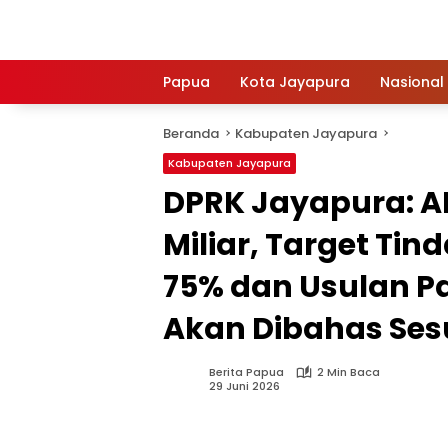
Langsung
ke
konten
Papua
Kota Jayapura
Nasional
Beranda
Kabupaten Jayapura
Kabupaten Jayapura
DPRK Jayapura: A
Miliar, Target Tin
75% dan Usulan P
Akan Dibahas Se
Berita Papua
2 Min Baca
29 Juni 2026