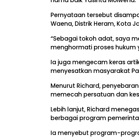
nama baik Yasinta Moiwend.
Pernyataan tersebut disampa
Waena, Distrik Heram, Kota J
“Sebagai tokoh adat, saya m
menghormati proses hukum ya
Ia juga mengecam keras artike
menyesatkan masyarakat Pa
Menurut Richard, penyebaran 
memecah persatuan dan kes
Lebih lanjut, Richard meneg
berbagai program pemerinta
Ia menyebut program-progr