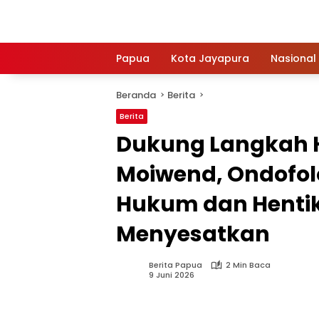
Langsung
ke
konten
Papua
Kota Jayapura
Nasional
Beranda
Berita
Berita
Dukung Langkah
Moiwend, Ondofol
Hukum dan Hentik
Menyesatkan
Berita Papua
2 Min Baca
9 Juni 2026