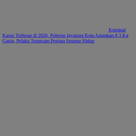
Kriminal
Kasus Terbesar di 2026, Polresta Jayapura Kota Amankan 8,3 Kg
Ganja, Pelaku Terancam Penjara Seumur Hidup