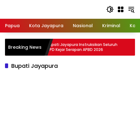
Langsung
ke
konten
Papua
Kota Jayapura
Nasional
Kriminal
Kab
et
Bupati Jayapura Instruksikan Seluruh
Pe
Breaking News
 Tanah
OPD Kejar Serapan APBD 2026
Da
Se
Bupati Jayapura