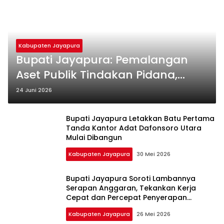
Kabupaten Jayapura
Bupati Jayapura: Pemalangan
Aset Publik Tindakan Pidana,
Sengketa Tanah Selesaikan Lewat
24 Juni 2026
Pengadilan dan Kerjasama
Bupati Jayapura Letakkan Batu Pertama
Tanda Kantor Adat Dafonsoro Utara
Mulai Dibangun
Kabupaten Jayapura
30 Mei 2026
Bupati Jayapura Soroti Lambannya
Serapan Anggaran, Tekankan Kerja
Cepat dan Percepat Penyerapan
Anggaran
Kabupaten Jayapura
26 Mei 2026